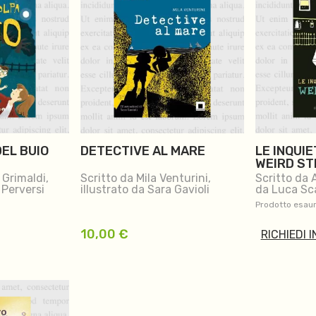
EL BUIO
DETECTIVE AL MARE
LE INQUIE
WEIRD ST
 Grimaldi,
Scritto da Mila Venturini,
Scritto da 
a Perversi
illustrato da Sara Gavioli
da Luca Sc
Prodotto esaur
10,00
€
RICHIEDI 