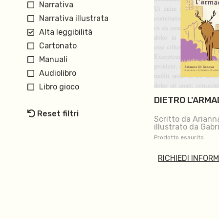
Narrativa
Narrativa illustrata
Alta leggibilità
Cartonato
Manuali
Audiolibro
Libro gioco
DIETRO L'ARMA
Reset filtri
Scritto da Ariann
illustrato da Gabr
Ghisalberti
Prodotto esaurito
RICHIEDI INFOR