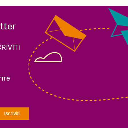
etter
CRIVITI
ire