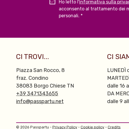
Ho letto l'
informativa sulla priva
acconsento al trattamento dei m
personali. *
CI TROVI...
CI SIAM
Piazza San Rocco, 8
LUNEDÌ c
fraz. Condino
MARTED
38083 Borgo Chiese TN
dalle 16 a
+39 3471343655
DA MERC
info@passpartu.net
dalle 9 al
© 2026 Passpartu -
Privacy Policy
-
Cookie policy
-
Credits