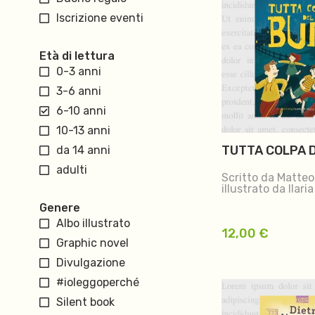
Iscrizione eventi
Età di lettura
0-3 anni
3-6 anni
6-10 anni
10-13 anni
TUTTA COLPA D
da 14 anni
adulti
Scritto da Matteo
illustrato da Ilari
Genere
Albo illustrato
12,00
€
Graphic novel
Divulgazione
#ioleggoperché
Silent book