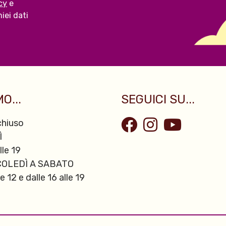
cy
e
iei dati
O...
SEGUICI SU...
hiuso
Ì
lle 19
OLEDÌ A SABATO
le 12 e dalle 16 alle 19