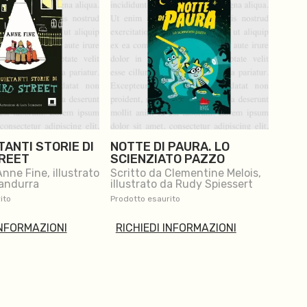
TANTI STORIE DI
NOTTE DI PAURA. LO
REET
SCIENZIATO PAZZO
Anne Fine, illustrato
Scritto da Clementine Melois,
andurra
illustrato da Rudy Spiessert
ito
Prodotto esaurito
INFORMAZIONI
RICHIEDI INFORMAZIONI