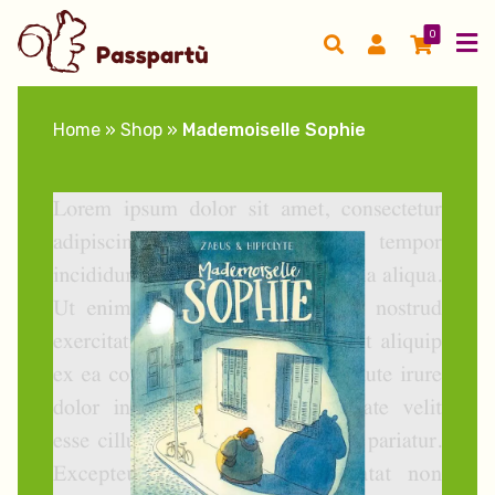
0
Home
»
Shop
»
Mademoiselle Sophie