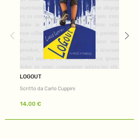
LOGOUT
L
C
Scritto da Carlo Cuppini
Sc
14,00
€
1