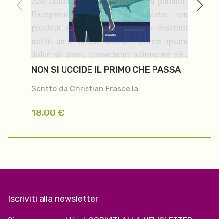
NON SI UCCIDE IL PRIMO CHE PASSA
V
Scritto da Christian Frascella
Sc
18,00
€
2
Iscriviti alla newsletter