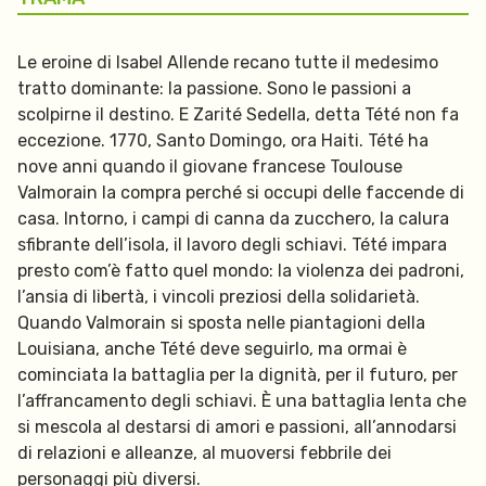
Le eroine di Isabel Allende recano tutte il medesimo
tratto dominante: la passione. Sono le passioni a
scolpirne il destino. E Zarité Sedella, detta Tété non fa
eccezione. 1770, Santo Domingo, ora Haiti. Tété ha
nove anni quando il giovane francese Toulouse
Valmorain la compra perché si occupi delle faccende di
casa. Intorno, i campi di canna da zucchero, la calura
sfibrante dell’isola, il lavoro degli schiavi. Tété impara
presto com’è fatto quel mondo: la violenza dei padroni,
l’ansia di libertà, i vincoli preziosi della solidarietà.
Quando Valmorain si sposta nelle piantagioni della
Louisiana, anche Tété deve seguirlo, ma ormai è
cominciata la battaglia per la dignità, per il futuro, per
l’affrancamento degli schiavi. È una battaglia lenta che
si mescola al destarsi di amori e passioni, all’annodarsi
di relazioni e alleanze, al muoversi febbrile dei
personaggi più diversi.