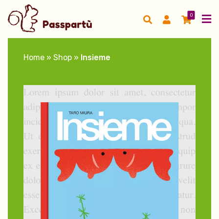
0
Home
»
Shop
»
Insieme