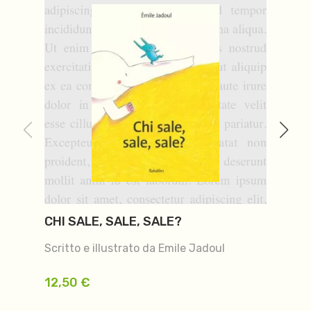
CHI SALE, SALE, SALE?
O
Scritto e illustrato da Emile Jadoul
Sc
12,50
€
1