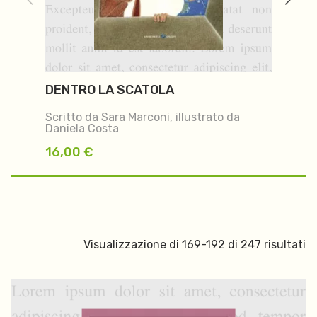
DENTRO LA SCATOLA
L
P
Scritto da Sara Marconi, illustrato da
Sc
Daniela Costa
T
16,00
€
1
Visualizzazione di 169-192 di 247 risultati