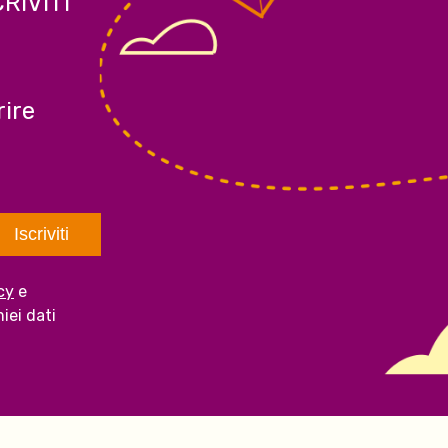
CRIVITI
ire
cy
e
iei dati