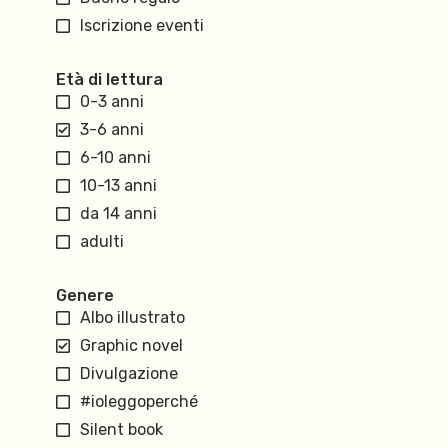
Iscrizione eventi
Età di lettura
0-3 anni
3-6 anni
6-10 anni
10-13 anni
da 14 anni
adulti
Genere
Albo illustrato
Graphic novel
Divulgazione
#ioleggoperché
Silent book