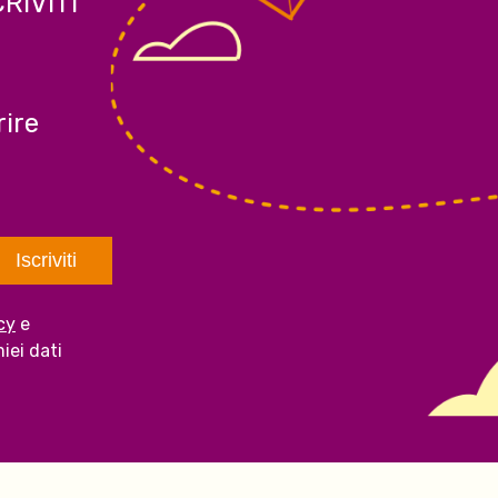
CRIVITI
ire
cy
e
iei dati