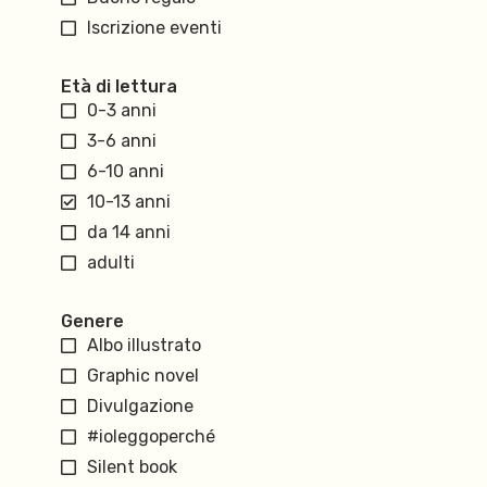
Iscrizione eventi
Età di lettura
0-3 anni
3-6 anni
6-10 anni
10-13 anni
da 14 anni
adulti
Genere
Albo illustrato
Graphic novel
Divulgazione
#ioleggoperché
Silent book