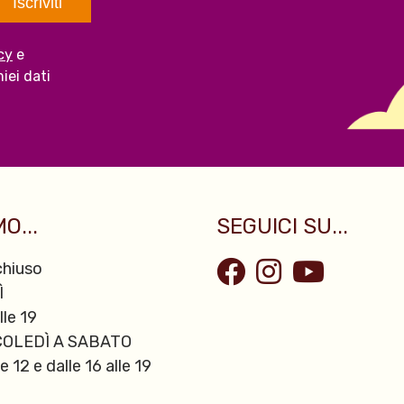
cy
e
iei dati
O...
SEGUICI SU...
hiuso
Ì
lle 19
OLEDÌ A SABATO
le 12 e dalle 16 alle 19