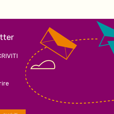
etter
CRIVITI
ire