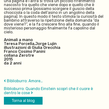
una pagina e l’altra si trova un piccolo riferimento
nascosto tra quello che viene dopo e quello che è
successo prima (possiamo scorgere il guscio della
chiocciola o la coda dell’asino in un angolino della
pagina). In questo modo il testo stimola
la curiosità de
l
bambino attraverso la ripetizione della domanda
“da
dove viene?”, e la fa crescere fino alla fine, quando il
misterioso personaggio finalmente fa capolino dal
cielo.
Animali a mano
Teresa Porcella,Jorge Lujin
illustrazioni di Giulia Orecchia
Franco Cosimo Panini
collana Zerotre
2015
da 2 anni
Biblioburro: Amore…
Biblioburro: Quando Einstein scoprì che il cuore è
dentro le cose
Torna al blog