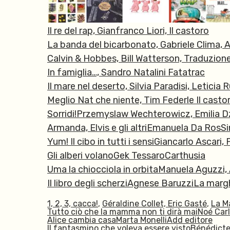
Il re del rap,
Gianfranco Liori,
Il castoro
La banda del bicarbonato, Gabriele Clima, Al
Calvin & Hobbes, Bill Watterson, Traduzion
In famiglia…, Sandro Natalini Fatatrac
Il mare nel deserto, Silvia Paradisi, Letici
Meglio Nat che niente, Tim Federle Il casto
Sorridi!Przemyslaw Wechterowicz, Emilia 
Armanda, Elvis e gli altriEmanuela Da RosS
Yum! Il cibo in tutti i sensiGiancarlo Ascari
Gli alberi volanoGek TessaroCarthusia
Uma la chiocciola in orbitaManuela Aguzzi,
Il libro degli scherziAgnese BaruzziLa marg
1, 2, 3, cacca!
,
Géraldine Collet, Eric Gasté
,
La M
Tutto ciò che la mamma non ti dirà maiNoé Car
Alice cambia casaMarta MonelliAdd editore
Il fantasmino che voleva essere vistoBénédicte