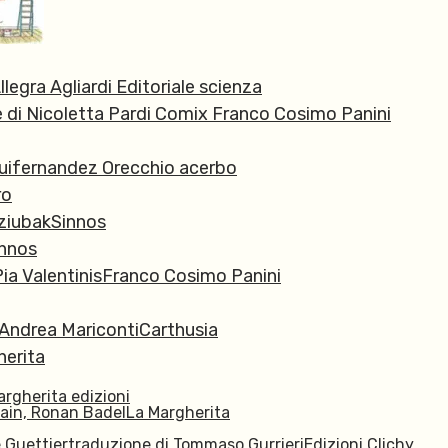
legra Agliardi Editoriale scienza
e di Nicoletta Pardi Comix Franco Cosimo Panini
a Ruifernandez Orecchio acerbo
ro
DziubakSinnos
innos
, Pia ValentinisFranco Cosimo Panini
 Andrea MaricontiCarthusia
herita
argherita edizioni
lain, Ronan BadelLa Margherita
 Guettiertraduzione di Tommaso GurrieriEdizioni Clichy