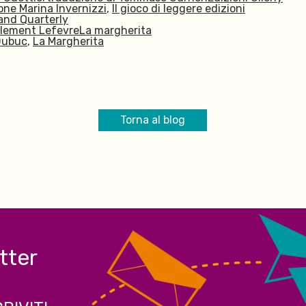
one Marina Invernizzi
,
Il gioco di leggere edizioni
and Quarterly
 Clement LefevreLa margherita
Dubuc
,
La Margherita
Torna al blog
etter