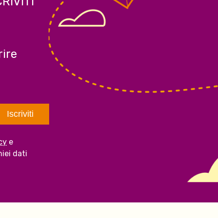
CRIVITI
ire
cy
e
iei dati