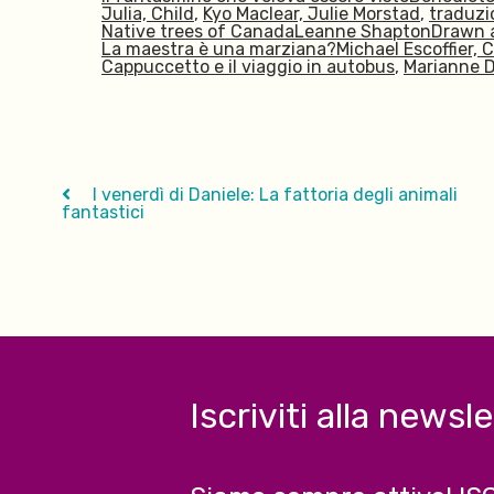
Julia, Child
,
Kyo Maclear, Julie Morstad
,
traduzi
Native trees of CanadaLeanne ShaptonDrawn 
La maestra è una marziana?Michael Escoffier,
Cappuccetto e il viaggio in autobus
,
Marianne 
I venerdì di Daniele: La fattoria degli animali
fantastici
Iscriviti alla newsl