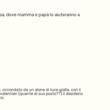
 casa, dove mamma e papà lo aiuteranno a
y,
circondato da un alone di luce gialla,
con il
lentieri (quante al suo posto??) il desiderio
ico.