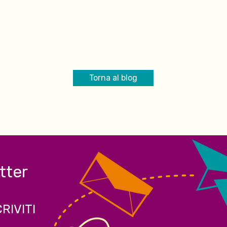
Torna al blog
etter
CRIVITI