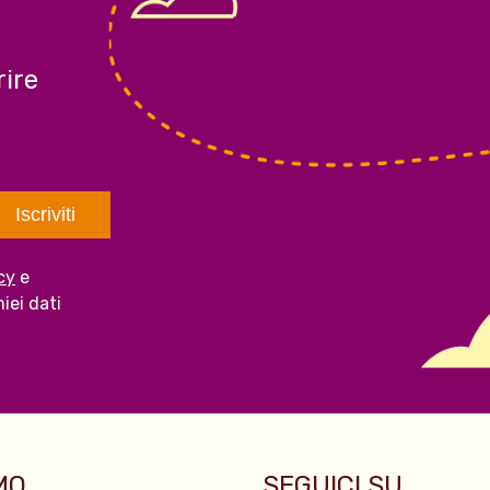
ire
cy
e
iei dati
O...
SEGUICI SU...