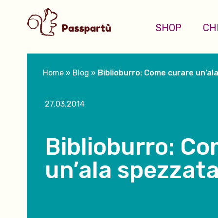
SHOP
CH
Home
»
Blog
»
Biblioburro: Come curare un’al
27.03.2014
Biblioburro: C
un’ala spezzat