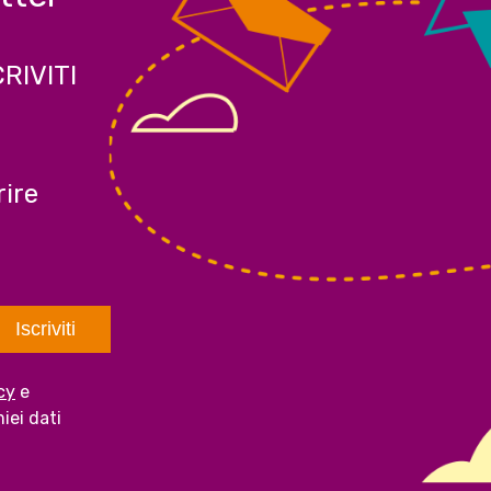
CRIVITI
ire
cy
e
iei dati