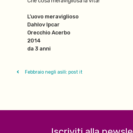
Che cosa meravigliosa la vita!
L’uovo meraviglioso
Dahlov Ipcar
Orecchio Acerbo
2014
da 3 anni
Febbraio negli asili: post it
Iscriviti alla newsl