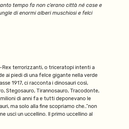
 tanto tempo fa non c’erano città né case e
ungle di enormi alberi muschiosi e felci
-Rex terrorizzanti, o triceratopi intenti a
de ai piedi di una felce gigante nella verde
lasse 1917, ci racconta i dinosauri così,
uro, Stegosauro, Tirannosauro, Tracodonte,
milioni di anni fa e tutti deponevano le
uri, ma solo alla fine scopriamo che..”non
 uscì un uccellino. Il primo uccellino al