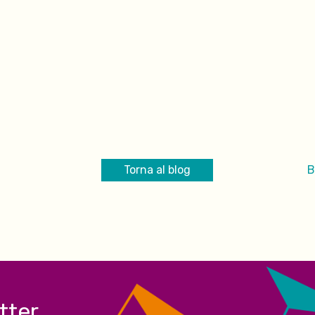
Torna al blog
B
etter