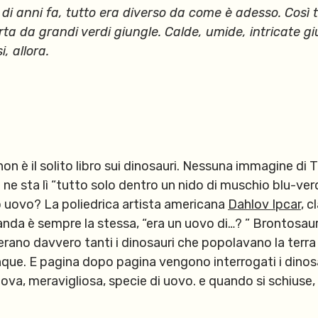
i di anni fa, tutto era diverso da come è adesso. Così
ta da grandi verdi giungle. Calde, umide, intricate gi
, allora.
on è il solito libro sui dinosauri. Nessuna immagine di T
e ne sta lì “tutto solo dentro un nido di muschio blu-ver
o uovo? La poliedrica artista americana
Dahlov Ipcar
, c
anda è sempre la stessa, “era un uovo di…? ” Brontosa
rano davvero tanti i dinosauri che popolavano la terra 
que. E pagina dopo pagina vengono interrogati i dinosa
va, meravigliosa, specie di uovo. e quando si schiuse, ne