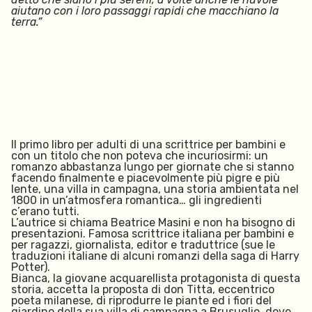
aiutano con i loro passaggi rapidi che macchiano la
terra.”
Il primo libro per adulti di una scrittrice per bambini e
con un titolo che non poteva che incuriosirmi: un
romanzo abbastanza lungo per giornate che si stanno
facendo finalmente e piacevolmente più pigre e più
lente, una villa in campagna, una storia ambientata nel
1800 in un’atmosfera romantica… gli ingredienti
c’erano tutti.
L’autrice si chiama Beatrice Masini e non ha bisogno di
presentazioni. Famosa scrittrice italiana per bambini e
per ragazzi, giornalista, editor e traduttrice (sue le
traduzioni italiane di alcuni romanzi della saga di Harry
Potter).
Bianca, la giovane acquarellista protagonista di questa
storia, accetta la proposta di don Titta, eccentrico
poeta milanese, di riprodurre le piante ed i fiori del
giardino della sua villa di campagna a Brusuglio, dove