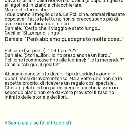
davanti ai libri della nuova biblioteca (e dopo un gelato
al lago!) ed iniziano a chiacchierare.
Ma è nel ritorno che
i due danno il meglio di sé. Le Pollicine, oramai rilassate
dopo aver fatto le letture, non si preoccupano più di
avere in macchina due minori…
Daniele: “Certo che il viaggio è stato lungo…”
Cecilia: “Sì…proprio lungo”
Daniele: “Però abbiamo guadagnato molte cose…”
Pollicine (sorprese): “Del tipo…???”
Daniele: “Storie…libri…io ho preso anche un libro…”
Pollicine (commosse fino alle lacrime): “…e la merenda?”
Cecilia: “Ah già…il gelato!”.
Abbiamo conosciuto diversi tipi di soddisfazione in
questi mesi di lavoro intenso. Ma a volte uno non se lo
aspetta proprio, di ricevere un regalo così speciale…
Che un gelato ed un parco pieno di giochi passino in
secondo piano non era davvero previsto! Il fascino
infinito delle storie e dei libri…
Sempre più su (di altitudine!)