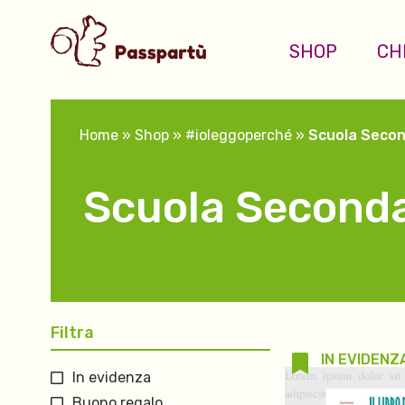
SHOP
CH
Home
»
Shop
»
#ioleggoperché
»
Scuola Secon
Scuola Seconda
Filtra
IN EVIDENZ
In evidenza
Buono regalo