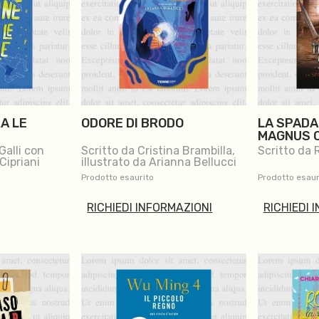
A LE
ODORE DI BRODO
LA SPADA
MAGNUS C
DI ASGAR
Galli con
Scritto da Cristina Brambilla,
Scritto da 
Cipriani
illustrato da Arianna Bellucci
Prodotto esaurito
Prodotto esaur
RICHIEDI INFORMAZIONI
RICHIEDI 