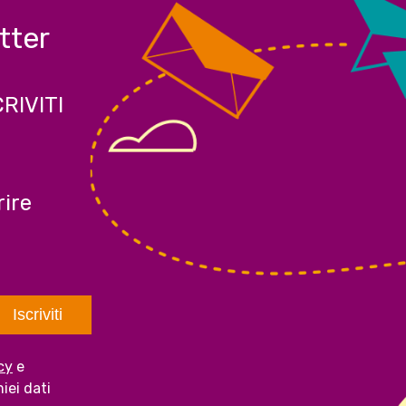
etter
CRIVITI
ire
cy
e
iei dati