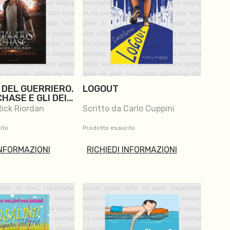
 DEL GUERRIERO.
LOGOUT
HASE E GLI DEI
D
Rick Riordan
Scritto da Carlo Cuppini
ito
Prodotto esaurito
INFORMAZIONI
RICHIEDI INFORMAZIONI