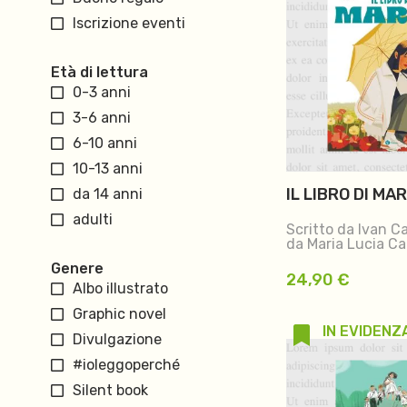
Iscrizione eventi
Età di lettura
0-3 anni
3-6 anni
6-10 anni
10-13 anni
IL LIBRO DI MA
da 14 anni
adulti
Scritto da Ivan Ca
da Maria Lucia C
Genere
24,90
€
Albo illustrato
Graphic novel
IN EVIDENZ
Divulgazione
#ioleggoperché
Silent book