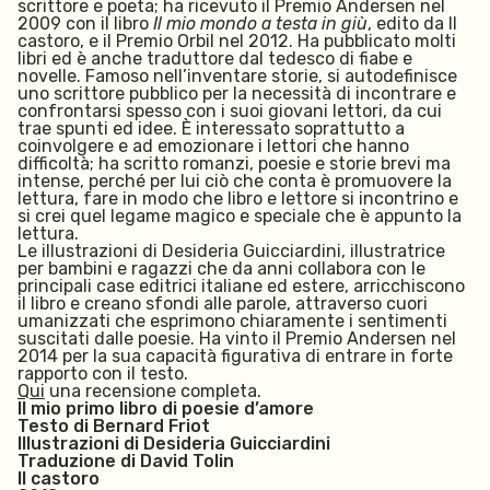
scrittore e poeta; ha ricevuto il Premio Andersen nel
2009 con il libro
Il mio mondo a testa in giù
, edito da Il
castoro, e il Premio Orbil nel 2012. Ha pubblicato molti
libri ed è anche traduttore dal tedesco di fiabe e
novelle. Famoso nell’inventare storie, si autodefinisce
uno scrittore pubblico per la necessità di incontrare e
confrontarsi spesso con i suoi giovani lettori, da cui
trae spunti ed idee. È interessato soprattutto a
coinvolgere e ad emozionare i lettori che hanno
difficoltà; ha scritto romanzi, poesie e storie brevi ma
intense, perché per lui ciò che conta è promuovere la
lettura, fare in modo che libro e lettore si incontrino e
si crei quel legame magico e speciale che è appunto la
lettura.
Le illustrazioni di Desideria Guicciardini, illustratrice
per bambini e ragazzi che da anni collabora con le
principali case editrici italiane ed estere, arricchiscono
il libro e creano sfondi alle parole, attraverso cuori
umanizzati che esprimono chiaramente i sentimenti
suscitati dalle poesie. Ha vinto il Premio Andersen nel
2014 per la sua capacità figurativa di entrare in forte
rapporto con il testo.
Qui
una recensione completa.
Il mio primo libro di poesie d’amore
Testo di Bernard Friot
Illustrazioni di Desideria Guicciardini
Traduzione di David Tolin
Il castoro