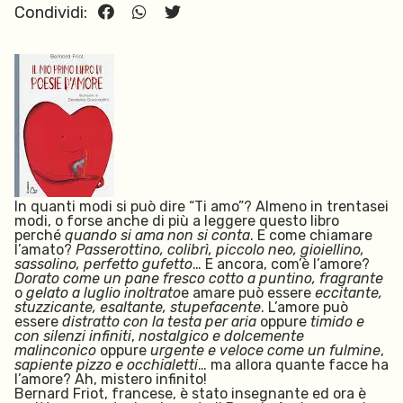
Condividi:
In quanti modi si può dire “Ti amo”? Almeno in trentasei
modi, o forse anche di più a leggere questo libro
perché
quando si ama non si conta
. E come chiamare
l’amato?
Passerottino, colibrì, piccolo neo, gioiellino,
sassolino, perfetto gufetto
… E ancora, com’è l’amore?
Dorato come un pane fresco cotto a puntino, fragrante
o
gelato a luglio
inoltrato
e amare può essere
eccitante,
stuzzicante, esaltante, stupefacente
. L’amore può
essere
distratto
con la testa per aria
oppure
timido e
con silenzi infiniti
,
nostalgico e dolcemente
malinconico
oppure
urgente e veloce come un fulmine
,
sapiente pizzo e occhialetti
…
ma allora quante facce ha
l’amore? Ah, mistero infinito!
Bernard Friot, francese, è stato insegnante ed ora è