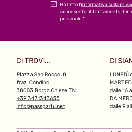
Ho letto l'
informativa sulla priva
acconsento al trattamento dei m
personali. *
CI TROVI...
CI SIAM
Piazza San Rocco, 8
LUNEDÌ c
fraz. Condino
MARTED
38083 Borgo Chiese TN
dalle 16 a
+39 3471343655
DA MERC
info@passpartu.net
dalle 9 al