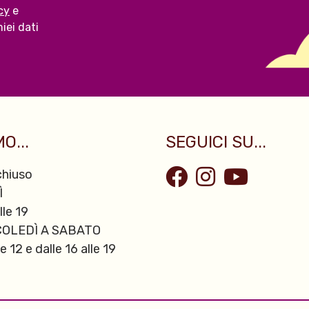
cy
e
iei dati
O...
SEGUICI SU...
hiuso
Ì
lle 19
OLEDÌ A SABATO
le 12 e dalle 16 alle 19