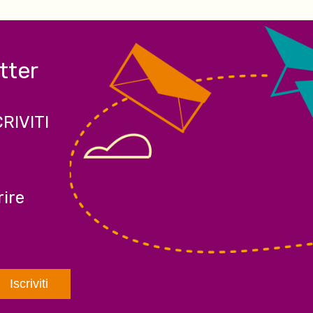
etter
CRIVITI
ire