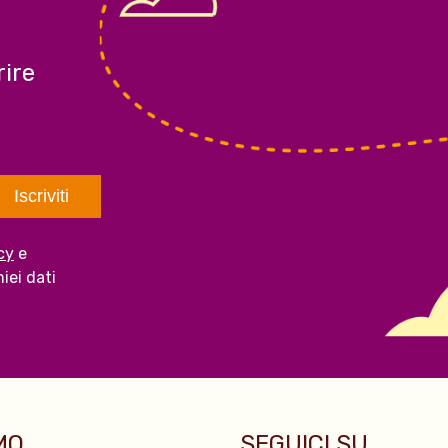
ire
cy
e
iei dati
O...
SEGUICI SU...