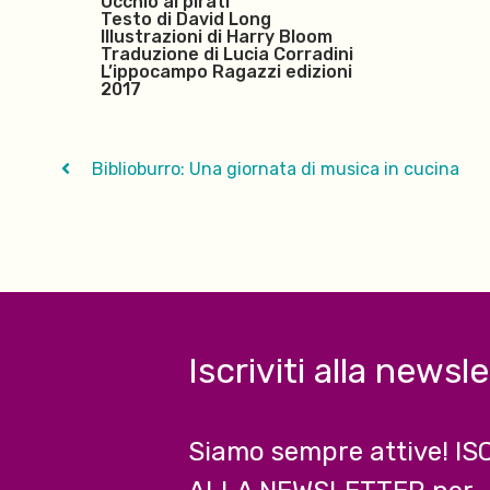
Occhio ai pirati
Testo di David Long
Illustrazioni di Harry Bloom
Traduzione di Lucia Corradini
L’ippocampo Ragazzi edizioni
2017
Biblioburro: Una giornata di musica in cucina
Iscriviti alla newsl
Siamo sempre attive! IS