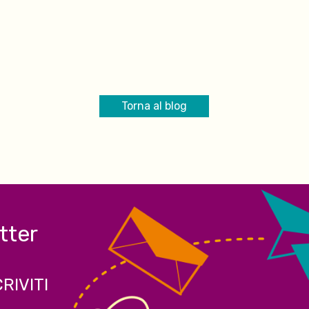
Torna al blog
etter
CRIVITI