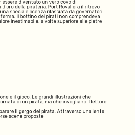
er essere diventato un vero covo di
oro della pirateria. Port Royal era il ritrovo
 una speciale licenza rilasciata da governatori
aferma. Il bottino dei pirati non comprendeva
re inestimabile, a volte superiore alle pietre
e e il gioco. Le grandi illustrazioni che
rnata di un pirata, ma che invogliano il lettore
parare il gergo del pirata. Attraverso una lente
erse scene proposte.