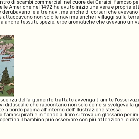
centro di scambi commerciali nel cuore dei Caraibi, famoso p
le Americhe nel 1492 ha avuto inizio una vera e propria età d’
i e derubavano le altre navi, ma anche di corsari che avevano
e attaccavano non solo le navi ma anche i villaggi sulla terr
a anche tessuti, spezie, erbe aromatiche che avevano un valo
cenza dell’argomento trattato avvenga tramite l’osservazion
i didascalie che raccontano non solo come si svolgeva la gio
e a bordo pagina all’interno dell’illustrazione stessa.
famosi pirati e in fondo al libro si trova un glossario per im
 copertina il bambino può osservare con più attenzione le div