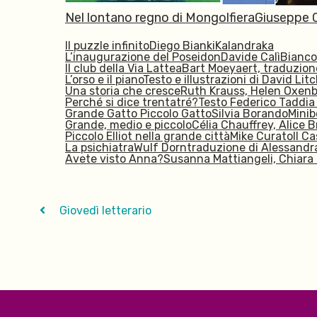
Nel lontano regno di Mongolfiera
Giuseppe C
Il puzzle infinito
Diego Bianki
Kalandraka
L’inaugurazione del Poseidon
Davide Calì
Bianco
Il club della Via Lattea
Bart Moeyaert, t
raduzione
L’orso e il piano
Testo e illustrazioni di David Litc
Una storia che cresceRuth Krauss, Helen Oxenb
Perché si dice trentatré?Testo Federico Taddia
Grande Gatto Piccolo Gatto
Silvia Borando
Mini
Grande, medio e piccolo
Célia Chauffrey, Alice 
Piccolo Elliot nella grande città
Mike Curato
Il C
La psichiatra
Wulf Dorn
traduzione di Alessandra
Avete visto Anna?
Susanna Mattiangeli,
Chiara 
Giovedì letterario