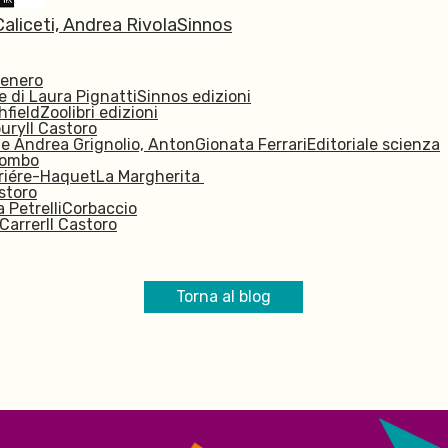
aliceti, Andrea Rivola
Sinnos
enero
 di Laura Pignatti
Sinnos edizioni
hfield
Zoolibri edizioni
uryIl Castoro
 e Andrea Grignolio, AntonGionata FerrariEditoriale scienza
bombo
Briére-Haquet
La Margherita
astoro
 Petrelli
Corbaccio
Carrer
Il Castoro
Torna al blog