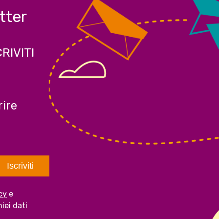
etter
CRIVITI
ire
cy
e
iei dati