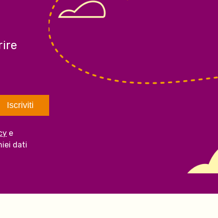
ire
cy
e
iei dati