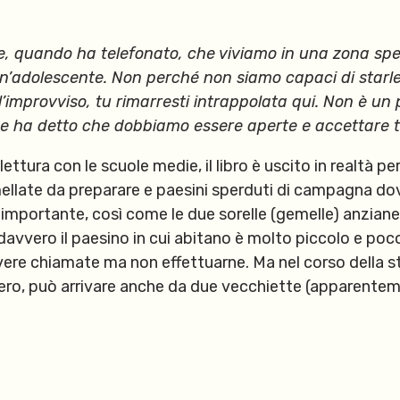
, quando ha telefonato, che viviamo in una zona sp
 un’adolescente. Non perché non siamo capaci di starl
’improvviso, tu rimarresti intrappolata qui. Non è u
e ha detto che dobbiamo essere aperte e accettare tu
ttura con le scuole medie, il libro è uscito in realtà pe
mellate da preparare e paesini sperduti di campagna dove
 importante, così come le due sorelle (gemelle) anziane
 davvero il paesino in cui abitano è molto piccolo e poco
evere chiamate ma non effettuarne. Ma nel corso della sto
cero, può arrivare anche da due vecchiette (apparenteme