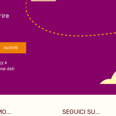
ire
cy
e
iei dati
O...
SEGUICI SU...