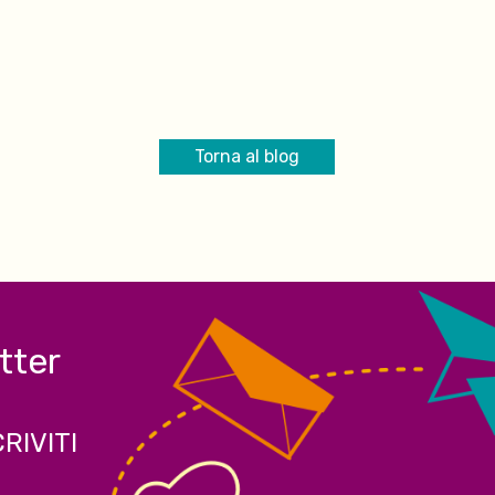
Torna al blog
etter
CRIVITI