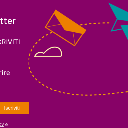
etter
CRIVITI
ire
cy
e