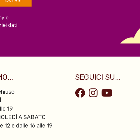
cy
e
iei dati
O...
SEGUICI SU...
hiuso
Ì
lle 19
OLEDÌ A SABATO
le 12 e dalle 16 alle 19