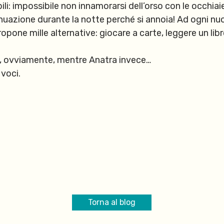
bili: impossibile non innamorarsi dell’orso con le occhiai
tinuazione durante la notte perché si annoia! Ad ogni n
pone mille alternative: giocare a carte, leggere un lib
si, ovviamente, mentre Anatra invece…
 voci.
Torna al blog