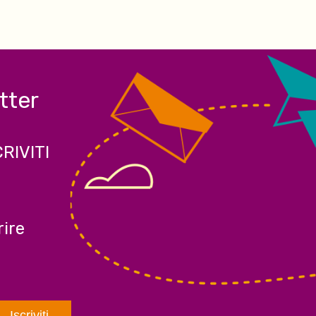
etter
CRIVITI
ire