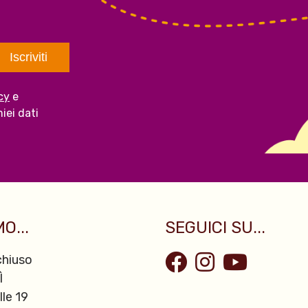
cy
e
iei dati
O...
SEGUICI SU...
hiuso
Ì
lle 19