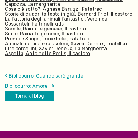
Capozza,
La margherita
Cosa c’è sotto?,
Agnese Baruzzi,
Fatatrac
Storie di quadri (a testa in giù),
Bernard Friot,
Il castoro
La fattoria degli animali fantastici,
Veronica
Cossanteli,
Feltrinelli kids
Sorelle,
Raina Telgemeier,
Il castoro
Smile,
Raina Telgemeier,
Il castoro
Prendi e Scopri, Lucie Felix, Fatatrac
Animali morbidi e coccoloni,
Xavier Deneux,
Toubillon
I tre porcellini,
Xavier Deneux,
La Margherita
Aspetta, Antoinette Portis, Il castoro
Biblioburro: Quando sarò grande
Biblioburro: Amore…
Torna al blog