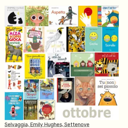
Selvaggia,
Emily Hughes,
Settenove