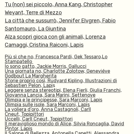
Tu (non) sei piccolo,
Anna Kang, Christopher
Weyant,
Terre di Mezzo
La città che sussurrò,
Jennifer Elvgren,
Fabio
Santomauro,
La Giuntina
Alza scopri gioca con gli animali,
Lorenza
Camaggi, Cristina Raiconi,
Lapis
Più sì che no,
Francesca Pardi, Gek Tessaro,
Lo
Stampatello
Io sono gatto,
Jackie Morris, Ga
llucci
Una giornata no,
Charlotte Zolotow, Geneviéve
Godbout
La Margherita
Storie proprio così,
Rudyard Kipling, I
llustrazioni di
Sebastien Pelon,
Lapi
s
Leggere senza stereotipi,
Elena Fierli, Giulia Franchi,
Giovanna Lancia, Sara Marini,
Settenove
Olimpia e le principesse,
Sara Marconi,
Lapis
Olimpia sulle isole,
Sara Marconi,
Lapis
La voliera d’oro,
Anna Castagnoli, Carll
Cneut,
Topipittori
Uccelli,
Carll Cneut,
Topipittori
Il meraviglioso mondo di Alice,
Silvia Roncaglia, David
Pintor,
Lapis
Il Salone di Bellezza,
Antonella Capetti, Alessandra