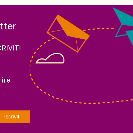
etter
CRIVITI
ire