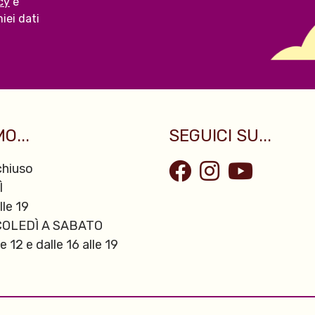
cy
e
iei dati
O...
SEGUICI SU...
hiuso
Ì
lle 19
OLEDÌ A SABATO
le 12 e dalle 16 alle 19