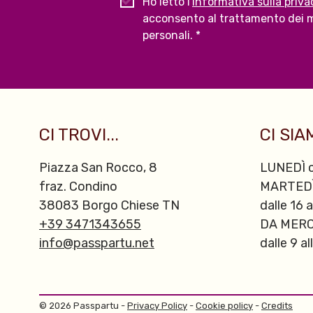
Ho letto l'
informativa sulla priva
acconsento al trattamento dei m
personali. *
CI TROVI...
CI SIAM
Piazza San Rocco, 8
LUNEDÌ c
fraz. Condino
MARTED
38083 Borgo Chiese TN
dalle 16 a
+39 3471343655
DA MERC
info@passpartu.net
dalle 9 al
© 2026 Passpartu -
Privacy Policy
-
Cookie policy
-
Credits