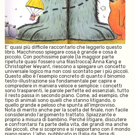
E’ quasi più difficile raccontarlo che leggerlo questo
libro. Macchinoso spiegare cosa è grande e cosa è
piccolo. Con pochissime parole (la maggior parte
ripetute quasi fossero una filastrocca) Anna Kang e
Christopher Weyant, riescono a spiegare un concetto
universale logico ma non così scontato per i più piccoli.
Questo albo è l’esempio concreto di quanto il binomio
testo-illustrazione sia fondamentale per capire e
compredere in maniera veloce e semplice: i concetti
sono trasparenti, le parole perfette ed essenziali, tutto
il resto passa in secondo piano. Come, ad esempio, che
tipo di animali sono quelli che stanno litigando, o
quello grande e peloso che spunta all’improvviso.
Nota di merito anche per la scelta del finale, non facile
considerando l’argomento trattato. Spiazzante e
proprio a misura di bambino. Perché litigare, discutere
e confrontarsi fa parte della vita, dei grandi ma anche
dei piccoli, che si scoprono e si rapportano con il mondo
piano piano. L’albo, pubblicato in Italia da
Terre di