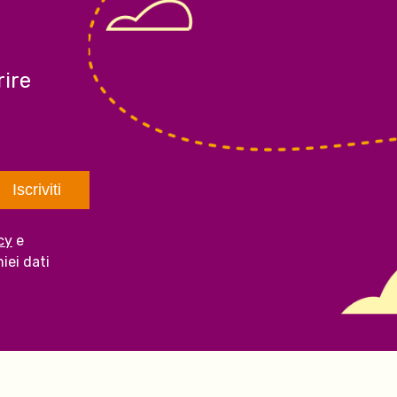
ire
cy
e
iei dati