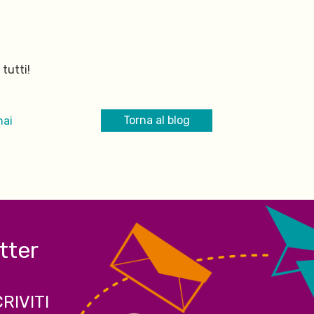
 tutti!
Torna al blog
mai
etter
CRIVITI