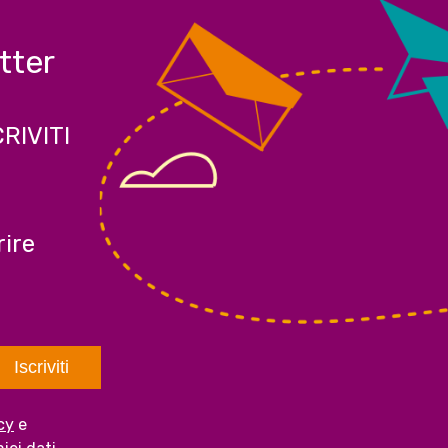
etter
CRIVITI
ire
cy
e