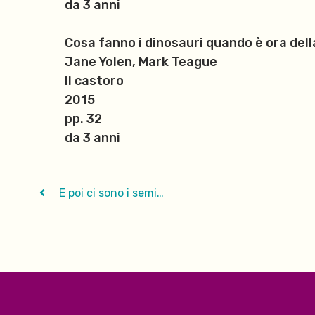
da 3 anni
Cosa fanno i dinosauri quando è ora del
Jane Yolen, Mark Teague
Il castoro
2015
pp. 32
da 3 anni
E poi ci sono i semi…