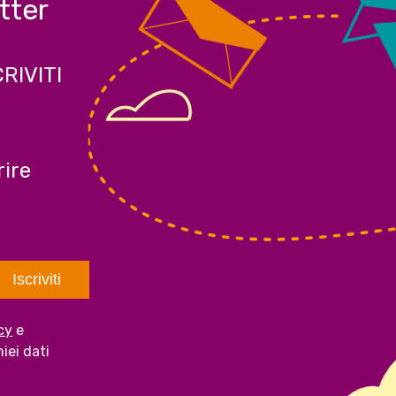
etter
CRIVITI
ire
cy
e
iei dati