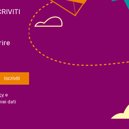
CRIVITI
ire
cy
e
iei dati