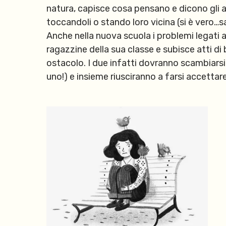
natura, capisce cosa pensano e dicono gli an
toccandoli o stando loro vicina (si è vero…s
Anche nella nuova scuola i problemi legati a
ragazzine della sua classe e subisce atti d
ostacolo. I due infatti dovranno scambiarsi i
uno!) e insieme riusciranno a farsi accettar