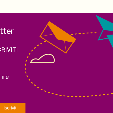
etter
CRIVITI
ire