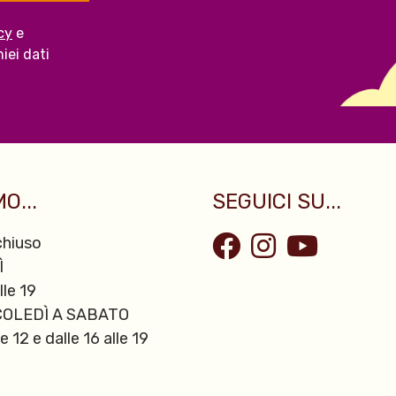
cy
e
iei dati
O...
SEGUICI SU...
hiuso
Ì
lle 19
OLEDÌ A SABATO
le 12 e dalle 16 alle 19