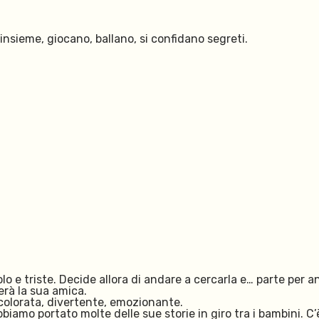
nsieme, giocano, ballano, si confidano segreti.
o e triste. Decide allora di andare a cercarla e… parte per anda
verà la sua amica.
 colorata, divertente, emozionante.
bbiamo portato molte delle sue storie in giro tra i bambini. C