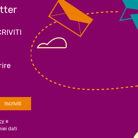
etter
CRIVITI
ire
cy
e
iei dati