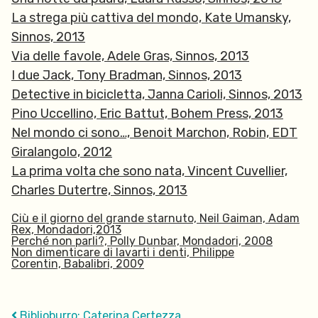
La strega più cattiva del mondo, Kate Umansky,
Sinnos, 2013
Via delle favole, Adele Gras, Sinnos, 2013
I due Jack, Tony Bradman, Sinnos, 2013
Detective in bicicletta, Janna Carioli, Sinnos, 2013
Pino Uccellino, Eric Battut, Bohem Press, 2013
Nel mondo ci sono…, Benoit Marchon, Robin, EDT
Giralangolo, 2012
La prima volta che sono nata, Vincent Cuvellier,
Charles Dutertre, Sinnos, 2013
Ciù e il giorno del grande starnuto,
Neil Gaiman, Adam
Rex,
Mondadori,
2013
Perché non parli?,
Polly Dunbar,
Mondadori,
2008
Non dimenticare di lavarti i denti,
Philippe
Corentin,
Babalibri,
2009
Biblioburro: Caterina Certezza