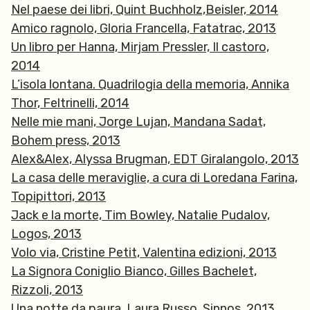
Nel paese dei libri, Quint Buchholz,Beisler, 2014
Amico ragnolo, Gloria Francella, Fatatrac, 2013
Un libro per Hanna, Mirjam Pressler, Il castoro,
2014
L’isola lontana. Quadrilogia della memoria, Annika
Thor, Feltrinelli, 2014
Nelle mie mani, Jorge Lujan, Mandana Sadat,
Bohem press, 2013
Alex&Alex, Alyssa Brugman, EDT Giralangolo, 2013
La casa delle meraviglie, a cura di Loredana Farina,
Topipittori, 2013
Jack e la morte, Tim Bowley, Natalie Pudalov,
Logos, 2013
Volo via, Cristine Petit, Valentina edizioni, 2013
La Signora Coniglio Bianco, Gilles Bachelet,
Rizzoli, 2013
Una notte da paura, Laura Russo, Sinnos, 2013