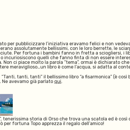
to per pubblicizzare l’iniziativa eravamo felici e non vedevamo
 erano assolutamente bellissimi, con le loro berrette, le scia
te. Per fortuna i bambini fanno in fretta a sciogliersi, i l
 o incuriosiscono quelli che fanno finta di non essere intere
. Non ci piace molto la parola “tema”, ormai è dichiarato che 
potere meraviglioso…un libro è come l’acqua, si adatta al cont
anti, tanti, tanti” il bellissimo libro “a fisarmonica” (è così
a. Ne avevamo già parlato
qui
.
, tenerissima storia di Orso che trova una scatola ed è così
ò per fortuna Topo apprezza il regalo dell’amico!