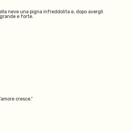
ella neve una pigna infreddolita e, dopo avergli
e grande e forte.
l’amore cresce.”