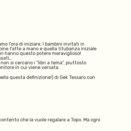
 l’ora di iniziare. I bambini invitati in
rpine fatte a mano e quella titubanza iniziale
ibri hanno questo potere meraviglioso!
ssati…
non si cercano i “libri a tema”, piuttosto
enitore in cui viene versata.
 bella questa definizione!) di Gek Tessaro con
 contento che la vuole regalare a Topo. Ma ogni