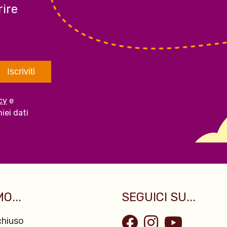
ire
cy
e
iei dati
O...
SEGUICI SU...
hiuso