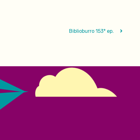
Biblioburro 153° ep.