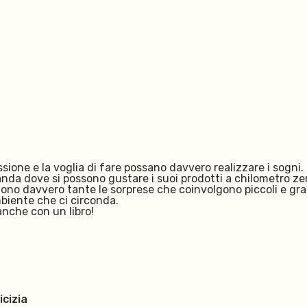
ione e la voglia di fare possano davvero realizzare i sogni.
anda dove si possono gustare i suoi prodotti a chilometro zer
Sono davvero tante le sorprese che coinvolgono piccoli e gr
mbiente che ci circonda.
anche con un libro!
icizia