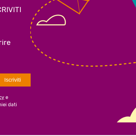
CRIVITI
ire
cy
e
iei dati