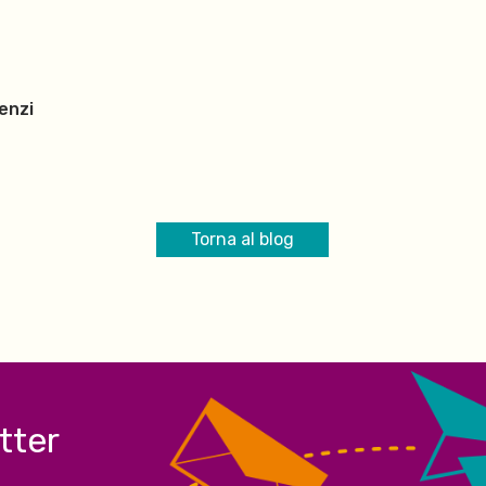
enzi
Torna al blog
etter