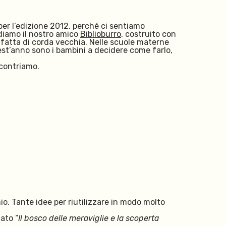
er l’edizione 2012, perché ci sentiamo
ordiamo il nostro amico
Biblioburro
, costruito con
 fatta di corda
vecchia
. Nelle scuole materne
est’anno sono i bambini a decidere come farlo,
incontriamo.
hio. Tante idee per riutilizzare in modo molto
ato “
Il bosco delle meraviglie e la scoperta