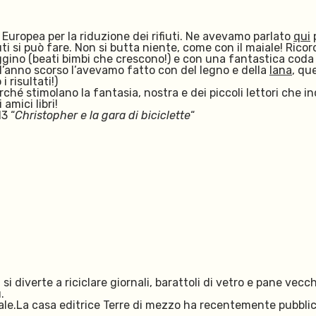
uropea per la riduzione dei rifiuti. Ne avevamo parlato
qui
p
fiuti si può fare. Non si butta niente, come con il maiale! Ric
ggino (beati bimbi che crescono!) e con una fantastica coda
l’anno scorso l’avevamo fatto con del legno e della
lana
, qu
 risultati!)
perché stimolano la fantasia, nostra e dei piccoli lettori che 
amici libri!
3 “
Christopher e la gara di biciclette
“
si diverte a riciclare giornali, barattoli di vetro e pane vecc
.
ale.La casa editrice Terre di mezzo ha recentemente pubblic