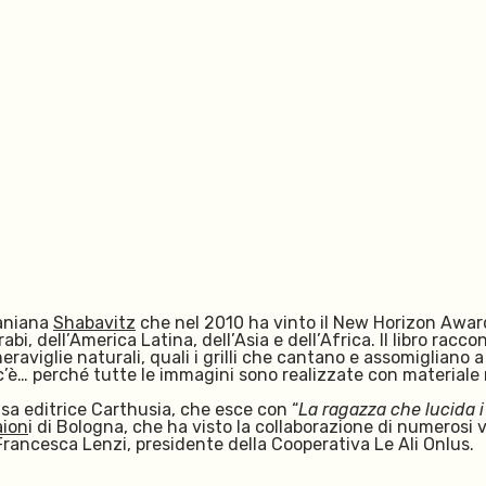
iraniana
Shabavitz
che nel 2010 ha vinto
il New Horizon Award
rabi, dell’America Latina, dell’Asia e dell’Africa. Il libro ra
eraviglie naturali, quali i grilli che cantano e assomigliano
è… c’è… perché tutte le immagini sono realizzate con materiale 
asa editrice Carthusia, che esce con “
La ragazza che lucida i
aion
i di Bologna, che ha visto la collaborazione di numerosi v
o Francesca Lenzi,
presidente della Cooperativa Le Ali Onlus.