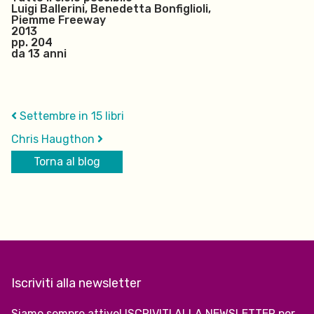
Luigi Ballerini, Benedetta Bonfiglioli,
Piemme Freeway
2013
pp. 204
da 13 anni
Settembre in 15 libri
Chris Haugthon
Torna al blog
Iscriviti alla newsletter
Siamo sempre attive! ISCRIVITI ALLA NEWSLETTER per