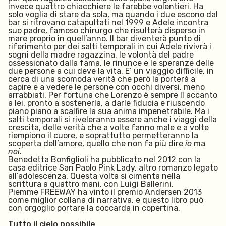
invece quattro chiacchiere le farebbe volentieri. Ha
solo voglia di stare da sola, ma quando i due escono dal
bar si ritrovano catapultati nel 1999 e Adele incontra
suo padre, famoso chirurgo che risulterà disperso in
mare proprio in quell’anno. Il bar diventerà punto di
riferimento per dei salti temporali in cui Adele rivivrà i
sogni della madre ragazzina, le volontà del padre
ossessionato dalla fama, le rinunce e le speranze delle
due persone a cui deve la vita. E’ un viaggio difficile, in
cerca di una scomoda verità che però la porterà a
capire e a vedere le persone con occhi diversi, meno
arrabbiati. Per fortuna che Lorenzo è sempre lì accanto
a lei, pronto a sostenerla, a darle fiducia e riuscendo
piano piano a scalfire la sua anima impenetrabile. Ma i
salti temporali si riveleranno essere anche i viaggi della
crescita, delle verità che a volte fanno male e a volte
riempiono il cuore, e soprattutto permetteranno la
scoperta dell’amore, quello che non fa più dire
io
ma
noi
.
Benedetta Bonfiglioli ha pubblicato nel 2012 con la
casa editrice San Paolo Pink Lady, altro romanzo legato
all’adolescenza. Questa volta si cimenta nella
scrittura
a quattro mani, con Luigi Ballerini.
Piemme FREEWAY ha vinto il premio Andersen 2013
come miglior collana di narrativa, e questo libro può
con orgoglio portare la coccarda in copertina.
Tutto il cielo possibile