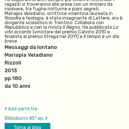
ragazzi si troveranno alle prese con un mistero da
risolvere, tra fughe notturne e piani segreti.
Mariapia Veladiano, scrittrice vicentina laureata in
filosofia e teologia, è stata insegnante di Lettere, ora è
dirigente scolastico in Trentino. Collabora con
Repubblica
e con la rivista
Il Regno.
H
a pubblicato
La
vita accanto
(vincitore del premio Calvino 2010 e
finalista al premio Strega nel 2011) e
Il tempo è un dio
breve
.
Messaggi da lontano
Mariapia Veladiano
Rizzoli
2013
pp.180
da 10 anni
Asili parte tre
Biblioburro 85° ep.
Torna al blog