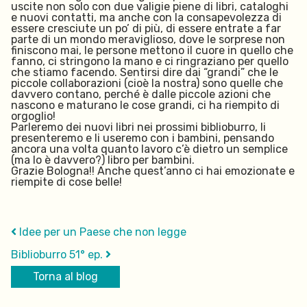
uscite non solo con due valigie piene di libri, cataloghi
e nuovi contatti, ma anche con la consapevolezza di
essere cresciute un po’ di più, di essere entrate a far
parte di un mondo meraviglioso, dove le sorprese non
finiscono mai, le persone mettono il cuore in quello che
fanno, ci stringono la mano e ci ringraziano per quello
che stiamo facendo. Sentirsi dire dai “grandi” che le
piccole collaborazioni (cioè la nostra) sono quelle che
davvero contano, perché è dalle piccole azioni che
nascono e maturano le cose grandi, ci ha riempito di
orgoglio!
Parleremo dei nuovi libri nei prossimi biblioburro, li
presenteremo e li useremo con i bambini, pensando
ancora una volta quanto lavoro c’è dietro un semplice
(ma lo è davvero?) libro per bambini.
Grazie Bologna!! Anche quest’anno ci hai emozionate e
riempite di cose belle!
Idee per un Paese che non legge
Biblioburro 51° ep.
Torna al blog