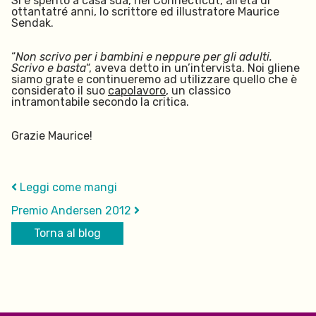
Si è spento a casa sua, nel Connecticut, all’età di
ottantatré anni, lo scrittore ed illustratore Maurice
Sendak.
“
Non scrivo per i bambini e neppure per gli adulti.
Scrivo e basta
“, aveva detto in un’intervista. Noi gliene
siamo grate e continueremo ad utilizzare quello che è
considerato il suo
capolavoro
, un classico
intramontabile secondo la critica.
Grazie Maurice!
Leggi come mangi
Premio Andersen 2012
Torna al blog